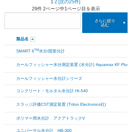
1
2
[次の25件]
29件 2ページ中1ページ目を表示
さらに絞り
込む
製品名
TM
SMART 6
水分/固形分計
カールフィッシャー水分測定装置 (水分計) Aquamax KF Plus
カールフィッシャー水分計シリーズ
コンクリート・モルタル水分計 HI-540
スラッジ評価CST測定装置 (Triton Electronics社)
ポリマー用水分計 アクアトラックV
ユニバーサル水分計 HB-300