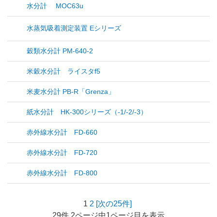
水分計 MOC63u
水蒸気吸着測定装置 Eシリーズ
穀類水分計 PM-640-2
米穀水分計 ライスタf5
米麦水分計 PB-R「Grenza」
紙水分計 HK-300シリーズ（-1/-2/-3）
赤外線水分計 FD-660
赤外線水分計 FD-720
赤外線水分計 FD-800
1
2
[次の25件]
29件 2ページ中1ページ目を表示