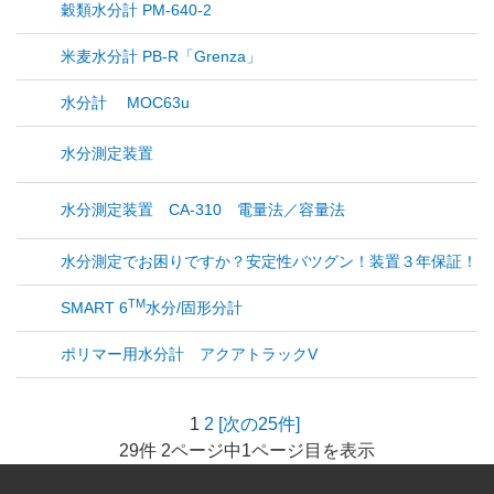
穀類水分計 PM-640-2
米麦水分計 PB-R「Grenza」
水分計 MOC63u
水分測定装置
水分測定装置 CA-310 電量法／容量法
水分測定でお困りですか？安定性バツグン！装置３年保証！【
TM
SMART 6
水分/固形分計
ポリマー用水分計 アクアトラックV
1
2
[次の25件]
29件 2ページ中1ページ目を表示