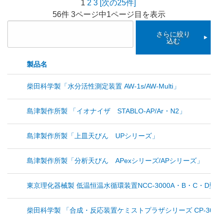
1
2
3
[次の25件]
56件 3ページ中1ページ目を表示
さらに絞り
込む
製品名
柴田科学製「水分活性測定装置 AW-1s/AW-Multi」
島津製作所製 「イオナイザ STABLO-AP/Ar・N2」
島津製作所製「上皿天びん UPシリーズ」
島津製作所製「分析天びん APexシリーズ/APシリーズ」
東京理化器械製 低温恒温水循環装置NCC-3000A・B・C・D型、
柴田科学製 「合成・反応装置ケミストプラザシリーズ CP-30