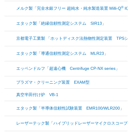
®
メルク製「完全水銀フリー 超純水・純水製造装置 Milli-Q
IQ 
エタック製「絶縁信頼性測定システム SIR13」
京都電子工業製 「ホットディスク法熱物性測定装置 TPSシ
エタック製「導通信頼性測定システム MLR23」
エッペンドルフ「超遠心機 Centrifuge CP-NX series」
プラズマ・クリーニング装置 EXAM型
真空半田付け炉 VB-1
エタック製「半導体信頼性試験装置 EMR100/WLR200」
レーザーテック製「ハイブリッドレーザーマイクロスコープOPTELI