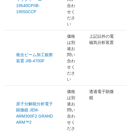
19540CP/IB-
合わ
19550CCP
せく
ださ
い
価格
上記以外の電
は別
磁気分析装置
途お
複合ビーム加工観察
問い
装置 JIB-4700F
合わ
せく
ださ
い
価格
透過電子顕微
は別
鏡
原子分解能分析電子
途お
顕微鏡 JEM-
問い
ARM300F2 GRAND
合わ
ARM™2
せく
ださ