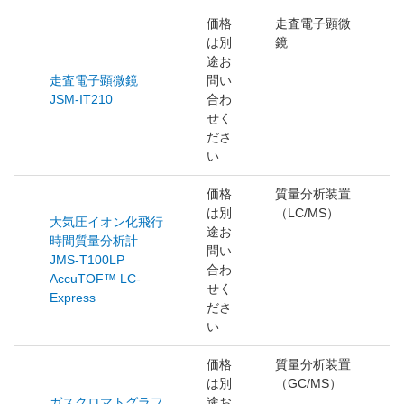
価格
走査電子顕微
は別
鏡
途お
走査電子顕微鏡
問い
JSM-IT210
合わ
せく
ださ
い
価格
質量分析装置
は別
（LC/MS）
大気圧イオン化飛行
途お
時間質量分析計
問い
JMS-T100LP
合わ
AccuTOF™ LC-
せく
Express
ださ
い
価格
質量分析装置
は別
（GC/MS）
ガスクロマトグラフ
途お