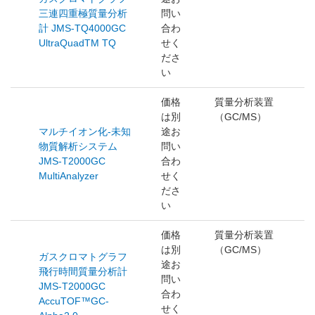
三連四重極質量分析
問い
計 JMS-TQ4000GC
合わ
UltraQuadTM TQ
せく
ださ
い
価格
質量分析装置
は別
（GC/MS）
マルチイオン化-未知
途お
物質解析システム
問い
JMS-T2000GC
合わ
MultiAnalyzer
せく
ださ
い
価格
質量分析装置
は別
（GC/MS）
ガスクロマトグラフ
途お
飛行時間質量分析計
問い
JMS-T2000GC
合わ
AccuTOF™GC-
せく