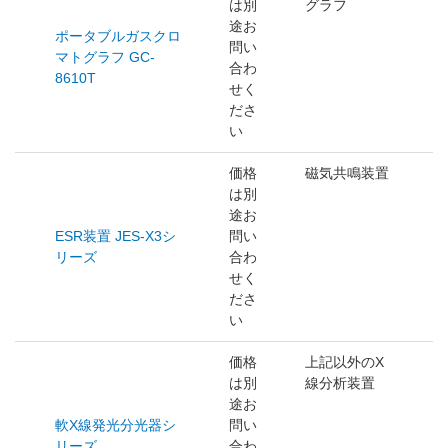
は別
グラフ
途お
ポータブルガスクロ
問い
マトグラフ GC-
合わ
8610T
せく
ださ
い
価格
磁気共鳴装置
は別
途お
ESR装置 JES-X3シ
問い
リーズ
合わ
せく
ださ
い
価格
上記以外のX
は別
線分析装置
途お
軟X線発光分光器シ
問い
リーズ
合わ