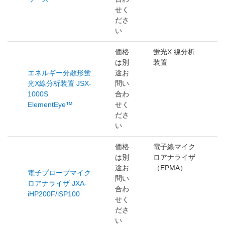
せく
ださ
い
価格
蛍光X 線分析
は別
装置
エネルギー分散形蛍
途お
光X線分析装置 JSX-
問い
1000S
合わ
ElementEye™
せく
ださ
い
価格
電子線マイク
は別
ロアナライザ
途お
（EPMA）
電子プローブマイク
問い
ロアナライザ JXA-
合わ
iHP200F/iSP100
せく
ださ
い