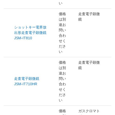
い
価格
走査電子顕微
は別
鏡
途お
ショットキー電界放
問い
出形走査電子顕微鏡
合わ
JSM-IT810
せく
ださ
い
価格
走査電子顕微
は別
鏡
途お
走査電子顕微鏡
問い
JSM-IT710HR
合わ
せく
ださ
い
価格
ガスクロマト