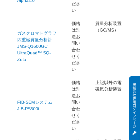
Alpha2.0
ださ
い
価格
質量分析装置
は別
（GC/MS）
ガスクロマトグラフ
途お
四重極質量分析計
問い
JMS-Q1600GC
合わ
UltraQuad™ SQ-
せく
Zeta
ださ
い
価格
上記以外の電
は別
磁気分析装置
途お
FIB-SEMシステム
問い
JIB-PS500i
合わ
せく
ださ
い