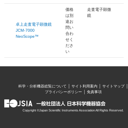
価格
走査電子顕微
は別
鏡
途お
卓上走査電子顕微鏡
問い
JCM-7000
合わ
NeoScope™
せく
ださ
い
科学・分析機器総覧について
サイト利用案内
サイトマップ
プライバシーポリシー
免責事項
Copyright ©Japan Scientific Instruments Association All Rights Reserved.