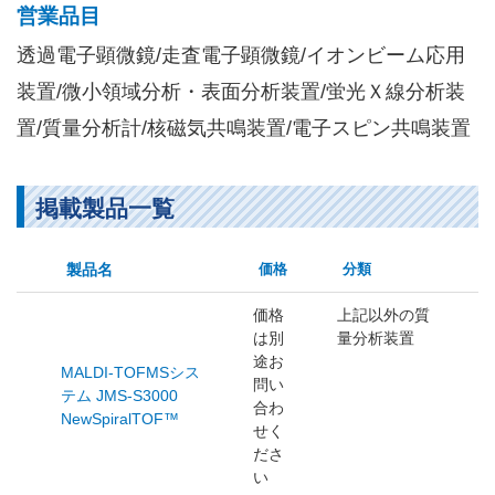
営業品目
透過電子顕微鏡/走査電子顕微鏡/イオンビーム応用
装置/微小領域分析・表面分析装置/蛍光Ｘ線分析装
置/質量分析計/核磁気共鳴装置/電子スピン共鳴装置
掲載製品一覧
製品名
価格
分類
価格
上記以外の質
は別
量分析装置
途お
MALDI-TOFMSシス
問い
テム JMS-S3000
合わ
NewSpiralTOF™
せく
ださ
い