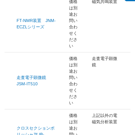
価格
磁気共鳴装置
は別
途お
FT-NMR装置 JNM-
問い
ECZLシリーズ
合わ
せく
ださ
い
価格
走査電子顕微
は別
鏡
途お
走査電子顕微鏡
問い
JSM-IT510
合わ
せく
ださ
い
価格
上記以外の電
は別
磁気分析装置
クロスセクションポ
途お
リッシャ™ IB-
問い