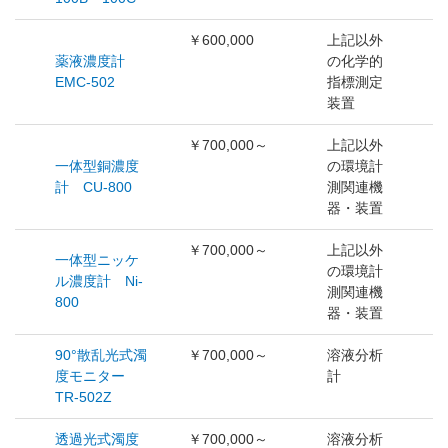
￥600,000
上記以外
薬液濃度計
の化学的
EMC-502
指標測定
装置
￥700,000～
上記以外
一体型銅濃度
の環境計
計 CU-800
測関連機
器・装置
￥700,000～
上記以外
一体型ニッケ
の環境計
ル濃度計 Ni-
測関連機
800
器・装置
90°散乱光式濁
￥700,000～
溶液分析
度モニター
計
TR-502Z
透過光式濁度
￥700,000～
溶液分析