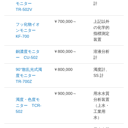
モニター
計
TR-502V
￥700,000～
上記以外
フッ化物イオ
の化学的
ンモニター
指標測定
KF-700
装置
銅濃度モニタ
￥800,000～
溶液分析
ー CU-502
計
90°散乱光式濁
￥800,000
濁度計、
度モニター
SS 計
TR-700Z
￥900,000～
用水水質
濁度・色度モ
分析装置
ニター TCR-
（上水・
502
工業用
水）