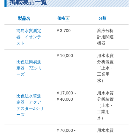
掲載製品一覧
製品名
価格
分類
簡易水質測定
￥3,700
溶液分析
器 イオンテ
計用関連
スト
機器
￥10,000
用水水質
比色法簡易測
分析装置
定器 7Zシリ
（上水・
ーズ
工業用
水）
￥17,000～
用水水質
比色法水質測
￥40,000
分析装置
定器 アクア
（上水・
テスターZシリ
工業用
ーズ
水）
￥70,000～
用水水質