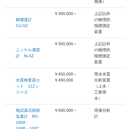
廃液）
￥350,000～
上記以外
銅濃度計
の物理的
CU-5Z
指標測定
装置
￥350,000～
上記以外
ニッケル濃度
の物理的
計 Ni-5Z
指標測定
装置
￥450,000～
用水水質
水質検査器セ
￥490,000
分析装置
ット 11Zシ
（上水・
リーズ
工業用
水）
無試薬式残留
￥500,000～
溶液分析
塩素計 RC-
計
100A・
100B・100C