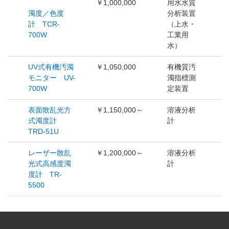
￥1,000,000
用水水質
濁度／色度
分析装置
計 TCR-
（上水・
700W
工業用
水）
UV式有機汚濁
￥1,050,000
有機質汚
モニター UV-
濁指標測
700W
定装置
表面散乱光方
￥1,150,000～
溶液分析
式濁度計
計
TRD-51U
レーザー散乱
￥1,200,000～
溶液分析
光式高感度濁
計
度計 TR-
5500