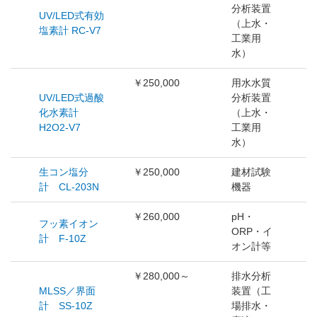
分析装置
UV/LED式有効
（上水・
塩素計 RC-V7
工業用
水）
￥250,000
用水水質
UV/LED式過酸
分析装置
化水素計
（上水・
H2O2-V7
工業用
水）
生コン塩分
￥250,000
建材試験
計 CL-203N
機器
￥260,000
pH・
フッ素イオン
ORP・イ
計 F-10Z
オン計等
￥280,000～
排水分析
MLSS／界面
装置（工
計 SS-10Z
場排水・