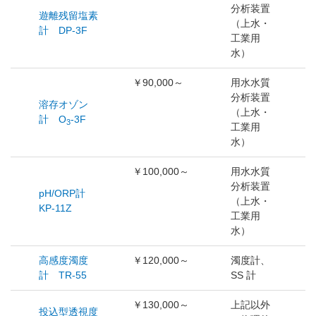
分析装置
遊離残留塩素
（上水・
計 DP-3F
工業用
水）
￥90,000～
用水水質
分析装置
溶存オゾン
（上水・
計 O
-3F
3
工業用
水）
￥100,000～
用水水質
分析装置
pH/ORP計
（上水・
KP-11Z
工業用
水）
高感度濁度
￥120,000～
濁度計、
計 TR-55
SS 計
￥130,000～
上記以外
投込型透視度