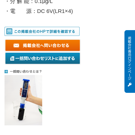
・分 解 能：0.1μg/L
・電 源：DC 6V(LR1×4)