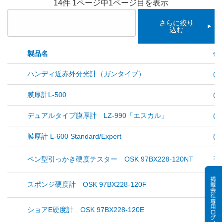
14件 1ページ中1ページ目を表示
さらに絞り
込む
製品名
会
ハンディ近赤外分光計（ガンタイプ）
(
膜厚計L-500
(
デュアルタイプ膜厚計 LZ-990「エスカル」
(
膜厚計 L-600 Standard/Expert
(
オ
ペン型引っかき硬度テスター OSK 97BX228-120NT
オ
スポンジ硬度計 OSK 97BX228-120F
オ
ショアE硬度計 OSK 97BX228-120E