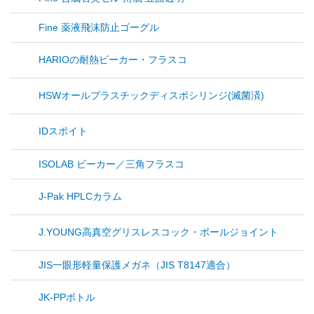
Fine 薬液飛沫防止ゴーグル
HARIOの耐熱ビーカー・フラスコ
HSWオールプラスチックディスポシリンジ(滅菌済)
IDスポイト
ISOLAB ビーカー／三角フラスコ
J-Pak HPLCカラム
J.YOUNG高真空グリスレスコック・ボールジョイント
JIS一眼形軽量保護メガネ（JIS T8147適合）
JK-PPボトル