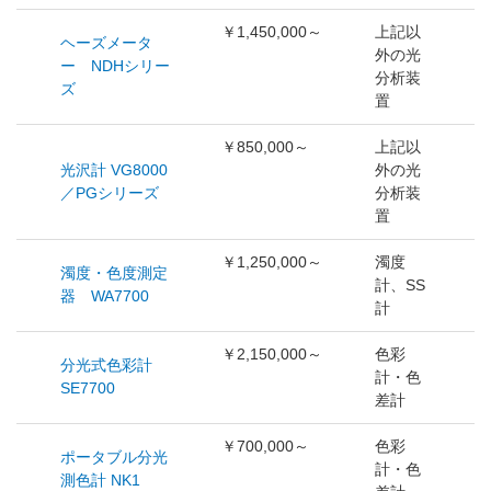
￥1,450,000～
上記以
ヘーズメータ
外の光
ー NDHシリー
分析装
ズ
置
￥850,000～
上記以
光沢計 VG8000
外の光
／PGシリーズ
分析装
置
￥1,250,000～
濁度
濁度・色度測定
計、SS
器 WA7700
計
￥2,150,000～
色彩
分光式色彩計
計・色
SE7700
差計
￥700,000～
色彩
ポータブル分光
計・色
測色計 NK1