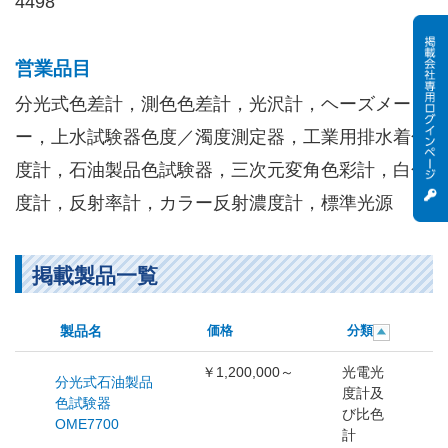
4498
営業品目
分光式色差計，測色色差計，光沢計，ヘーズメータ
ー，上水試験器色度／濁度測定器，工業用排水着色
度計，石油製品色試験器，三次元変角色彩計，白色
度計，反射率計，カラー反射濃度計，標準光源
掲載製品一覧
製品名
価格
分類
￥1,200,000～
光電光
分光式石油製品
度計及
色試験器
び比色
OME7700
計