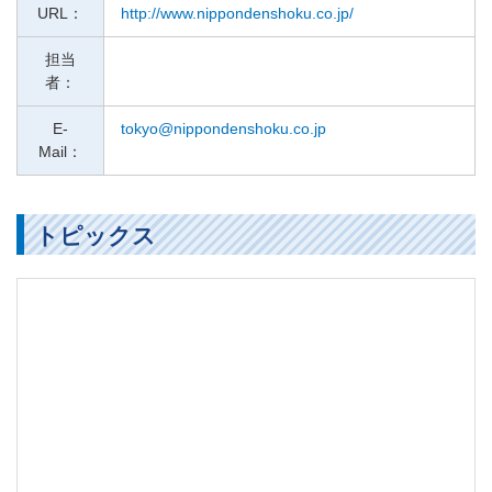
URL：
http://www.nippondenshoku.co.jp/
担当
者：
E-
tokyo@nippondenshoku.co.jp
Mail：
トピックス