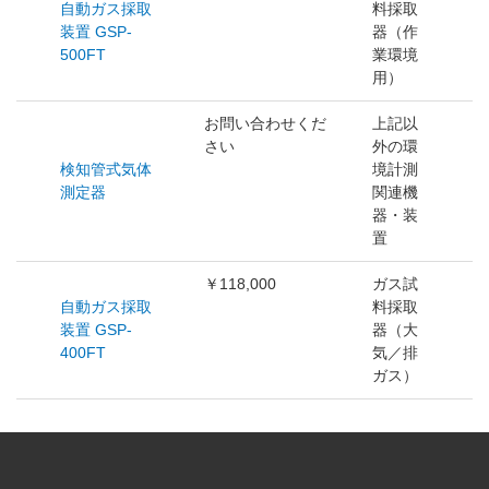
自動ガス採取
料採取
装置 GSP-
器（作
500FT
業環境
用）
お問い合わせくだ
上記以
さい
外の環
検知管式気体
境計測
測定器
関連機
器・装
置
￥118,000
ガス試
自動ガス採取
料採取
装置 GSP-
器（大
400FT
気／排
ガス）