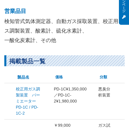
営業品目
検知管式気体測定器、自動ガス採取装置、校正用ガ
ス調製装置、酸素計、硫化水素計、
一酸化炭素計、その他
掲載製品一覧
製品名
価格
分類
校正用ガス調
PD-1C¥1,350,000
悪臭分
製装置 パー
／PD-1C-
析装置
ミエーター
2¥1,980,000
PD-1C / PD-
1C-2
￥99,000
ガス試