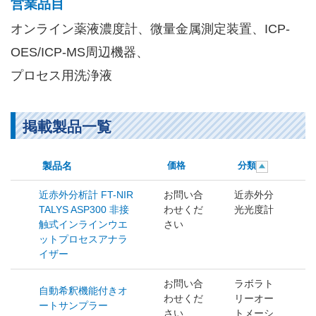
営業品目
オンライン薬液濃度計、微量金属測定装置、ICP-
OES/ICP-MS周辺機器、
プロセス用洗浄液
掲載製品一覧
製品名
価格
分類
近赤外分析計 FT-NIR
お問い合
近赤外分
TALYS ASP300 非接
わせくだ
光光度計
触式インラインウエ
さい
ットプロセスアナラ
イザー
お問い合
ラボラト
自動希釈機能付きオ
わせくだ
リーオー
ートサンプラー
さい
トメーシ