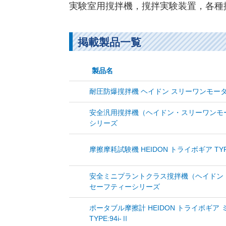
実験室用撹拌機，撹拌実験装置，各種撹
掲載製品一覧
製品名
耐圧防爆撹拌機 ヘイドン スリーワンモータ 
安全汎用撹拌機（ヘイドン・スリーワンモータ
シリーズ
摩擦摩耗試験機 HEIDON トライボギア TYP
安全ミニプラントクラス撹拌機（ヘイドン
セーフティーシリーズ
ポータブル摩擦計 HEIDON トライボギア ミュ
TYPE:94i-Ⅱ