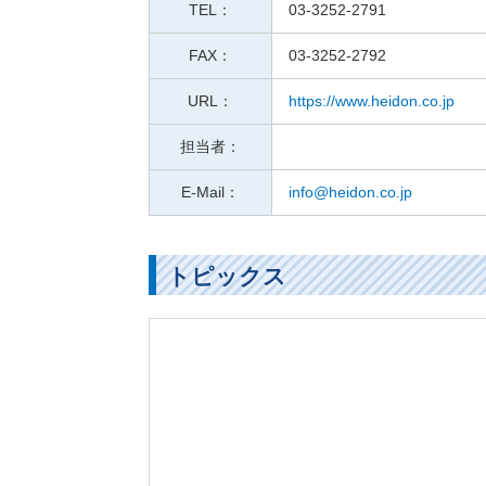
TEL：
03-3252-2791
FAX：
03-3252-2792
URL：
https://www.heidon.co.jp
担当者：
E-Mail：
info@heidon.co.jp
トピックス