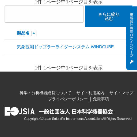
1件 1ページ中1ページ目を表示
さらに絞り
込む
製品名
会社
英弘精
気象観測ドップラーライダーシステム WINDCUBE
1件 1ページ中1ページ目を表示
科学・分析機器総覧について
サイト利用案内
サイトマップ
プライバシーポリシー
免責事項
Copyright ©Japan Scientific Instruments Association All Rights Reserved.