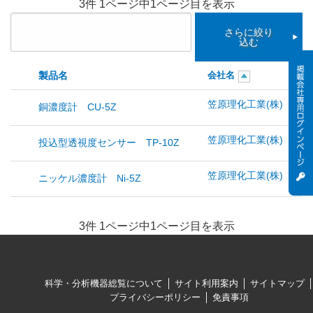
3件 1ページ中1ページ目を表示
さらに絞り
込む
製品名
会社名
笠原理化工業(株)
銅濃度計 CU-5Z
笠原理化工業(株)
投込型透視度センサー TP-10Z
笠原理化工業(株)
ニッケル濃度計 Ni-5Z
3件 1ページ中1ページ目を表示
科学・分析機器総覧について
サイト利用案内
サイトマップ
プライバシーポリシー
免責事項