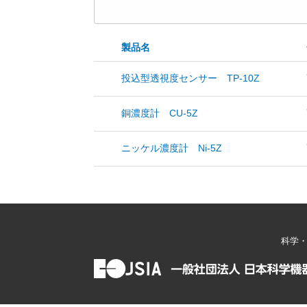
製品名
投込型透視度センサー TP-10Z
銅濃度計 CU-5Z
ニッケル濃度計 Ni-5Z
科学