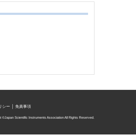
リシー
免責事項
t ©Japan Scientific Instruments Association All Rights Reserved.