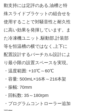
動支持には定評のある,油槽と特
殊スライドブラケットの組合せを
使用することで対騒音性と耐久性
に高い効果を発揮しています。ま
た冷凍機ユニット,駆動部,計装部
等を恒温槽の横ではなく,上下に
配置設計するバーチカル設計によ
り最小限の設置スペースを実現。
・温度範囲: +10℃～60℃
・容量: 500mL×16本～216本架
・振幅: 70mm
・回転数: 35～180rpm
・プログラムコントローラー追加