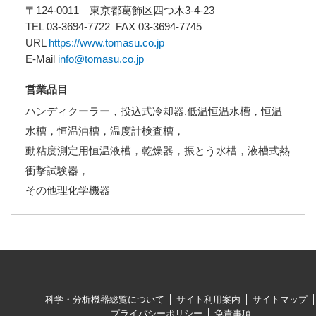
〒124-0011 東京都葛飾区四つ木3-4-23
TEL 03-3694-7722 FAX 03-3694-7745
URL
https://www.tomasu.co.jp
E-Mail
info@tomasu.co.jp
営業品目
ハンディクーラー，投込式冷却器,低温恒温水槽，恒温
水槽，恒温油槽，温度計検査槽，
動粘度測定用恒温液槽，乾燥器，振とう水槽，液槽式熱
衝撃試験器，
その他理化学機器
科学・分析機器総覧について
サイト利用案内
サイトマップ
プライバシーポリシー
免責事項