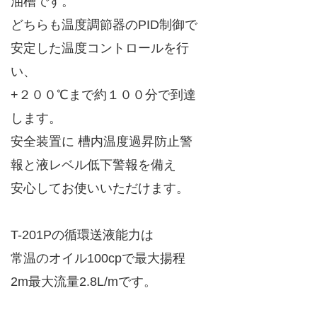
油槽です。
どちらも温度調節器のPID制御で
安定した温度コントロールを行
い、
+２００℃まで約１００分で到達
します。
安全装置に 槽内温度過昇防止警
報と液レベル低下警報を備え
安心してお使いいただけます。
T-201Pの循環送液能力は
常温のオイル100cpで最大揚程
2m最大流量2.8L/mです。