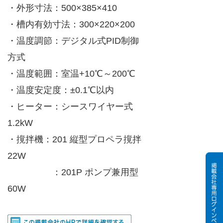
・外形寸法：500×385×410
・槽内有効寸法：300×220×200
・温度調節：デジタル式PID制御
方式
・温度範囲：室温+10℃～200℃
・温度安定度：±0.1℃以内
・ヒーター：シースワイヤー式
1.2kW
・撹拌機：201 縦型プロペラ撹拌
22W
：201P ポンプ兼用型
60W