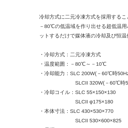
冷却方式に二元冷凍方式を採用するこ
－80℃の低温域を作り出せる超低温
ットするだけで媒体液の冷却及び恒温
・冷却方式：二元冷凍方式
・温度範囲：－80℃～－10℃
・冷却能力：SLC 200W(－60℃時50Hz
SLCII 320W(－60℃時50
・冷却コイル：SLC 55×150×130
SLCII φ175×180
・本体寸法：SLC 430×530×770
SLCII 530×600×825