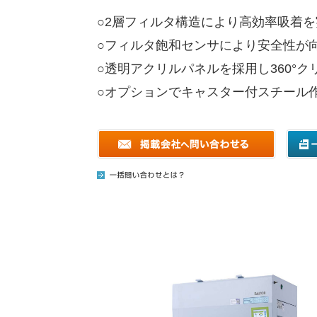
○2層フィルタ構造により高効率吸着を
○フィルタ飽和センサにより安全性が
○透明アクリルパネルを採用し360°
○オプションでキャスター付スチール