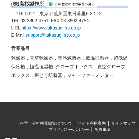
(株)高杉製作所
〒116-0014 東京都荒川区東日暮里6-32-12
TEL 03-3802-4751 FAX 03-3802-4754
URL
https://www.takasugi-ss.co.jp
E-Mail
support@takasugi-ss.co.jp
営業品目
乾燥器，真空乾燥器，乾熱滅菌器，低温恒温器，超低温
保冷槽，恒温恒湿槽, グローブボックス，真空グローブ
ボックス，振とう培養器，ジャーファーメンター
科学・分析機器総覧について
サイト利用案内
サイトマップ
プライバシーポリシー
免責事項