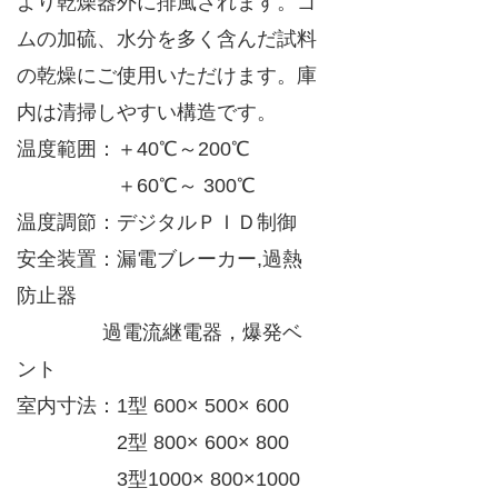
より乾燥器外に排風されます。ゴ
ムの加硫、水分を多く含んだ試料
の乾燥にご使用いただけます。庫
内は清掃しやすい構造です。
温度範囲：＋40℃～200℃
＋60℃～ 300℃
温度調節：デジタルＰＩＤ制御
安全装置：漏電ブレーカー,過熱
防止器
過電流継電器，爆発ベ
ント
室内寸法：1型 600× 500× 600
2型 800× 600× 800
3型1000× 800×1000