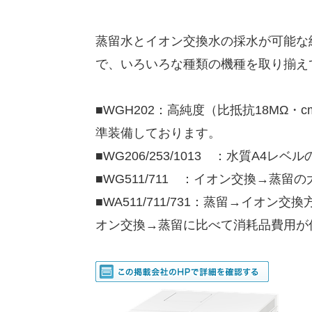
蒸留水とイオン交換水の採水が可能な
で、いろいろな種類の機種を取り揃え
■WGH202：高純度（比抵抗18MΩ
準装備しております。
■WG206/253/1013 ：水質A4
■WG511/711 ：イオン交換→蒸
■WA511/711/731：蒸留→イオ
オン交換→蒸留に比べて消耗品費用が