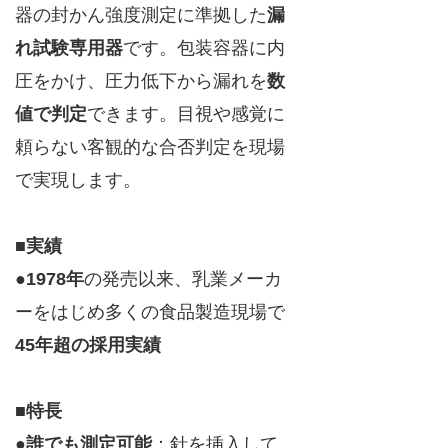
器の封かん強度測定に準拠した
漏
れ試験専用器
です。包装容器に内
圧をかけ、圧力低下から漏れを
数
値で判定
できます。目視や感覚に
頼らない客観的な合否判定を現場
で実現します。
■実績
●
1978年
の発売以来、乳業メーカ
ーをはじめ多くの食品製造現場で
45年超の採用実績
■特長
●
誰でも測定可能
：針を挿入して