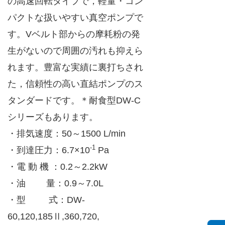
の高速回転タイプで，軽量・コン
パクトな扱いやすい真空ポンプで
す。Vベルト部からの摩耗粉の発
生がないので周囲の汚れも抑えら
れます。豊富な実績に裏打ちされ
た，信頼性の高い直結ポンプのス
タンダードです。＊耐食型DW-C
シリーズもあります。
・排気速度：50～1500 L/min
-1
・到達圧力：6.7×10
Pa
・電 動 機 ：0.2～2.2kW
・油 量：0.9～7.0L
・型 式：DW-
60,120,185Ⅱ,360,720,