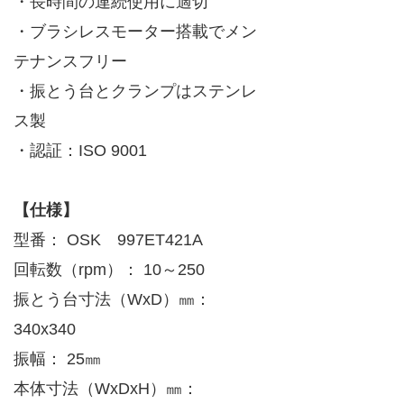
・長時間の連続使用に適切
・ブラシレスモーター搭載でメン
テナンスフリー
・振とう台とクランプはステンレ
ス製
・認証：ISO 9001
【仕様】
型番： OSK 997ET421A
回転数（rpm）： 10～250
振とう台寸法（WxD）㎜：
340x340
振幅： 25㎜
本体寸法（WxDxH）㎜：