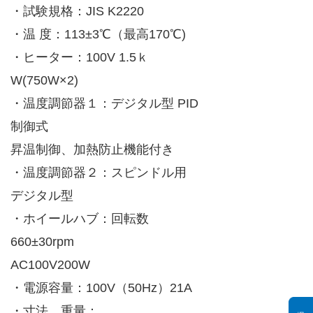
・試験規格：JIS K2220
・温 度：113±3℃（最高170℃)
・ヒーター：100V 1.5ｋ
W(750W×2)
・温度調節器１：デジタル型 PID
制御式
昇温制御、加熱防止機能付き
・温度調節器２：スピンドル用
デジタル型
・ホイールハブ：回転数
660±30rpm
AC100V200W
・電源容量：100V（50Hz）21A
・寸法，重量：