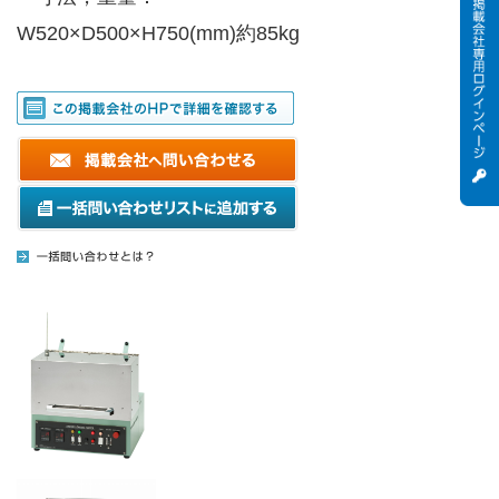
W520×D500×H750(mm)約85kg