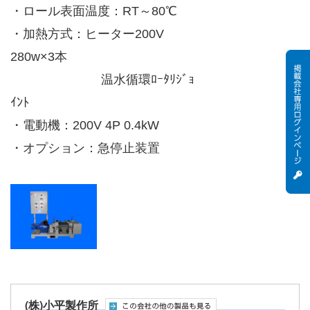
・ロール表面温度：RT～80℃
・加熱方式：ヒーター200V
280w×3本
温水循環ﾛｰﾀﾘｼﾞｮ
ｲﾝﾄ
・電動機：200V 4P 0.4kW
・オプション：急停止装置
(株)小平製作所