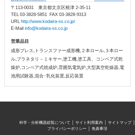
〒113-0031 東京都文京区根津 2-35-11
TEL 03-3828-5851 FAX 03-3828-9313
URL
http://www.kodaira-ss.co.jp/
E-Mail
info@kodaira-ss.co.jp
営業品目
成形プレス,トランスファー成形機,２本ロール,３本ロー
ル,プラネタリ－ミキサー,塗工機,塗工具、コンベア式乾
燥炉,コンベア式焼成炉,雰囲気電気炉,大型真空乾燥器,電
池用試験器,混合･乳化装置,反応装置
科学・分析機器総覧について
サイト利用案内
サイトマップ
プライバシーポリシー
免責事項