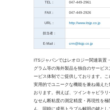
TEL：
047-449-2961
FAX：
047-449-2926
URL：
http://www.itsjp.co.jp
担当者：
E-Mail：
crm@itsjp.co.jp
ITSジャパンではレオロジー関連装置
グラム等の海外製品を独自のサービス
ービス体制でご提供しております。こ
実用的でユニークな機能を兼ね備えた
おります。例えば、ツインキャピラリ
なせん断粘度の測定精度・再現性を極
ん、同時に成形トラブル解明の鍵とし