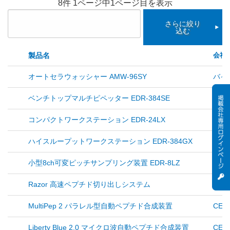
8件 1ページ中1ページ目を表示
さらに絞り
込む
製品名
会社
オートセラウォッシャー AMW-96SY
バイ
ベンチトップマルチピペッター EDR-384SE
バイ
コンパクトワークステーション EDR-24LX
バイ
ハイスループットワークステーション EDR-384GX
バイ
小型8ch可変ピッチサンプリング装置 EDR-8LZ
バイ
Razor 高速ペプチド切り出しシステム
CEM 
MultiPep 2 パラレル型自動ペプチド合成装置
CEM 
Liberty Blue 2.0 マイクロ波自動ペプチド合成装置
CEM 