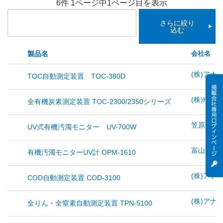
6件 1ページ中1ページ目を表示
さらに絞り
込む
製品名
会社名
(株)アナ
TOC自動測定装置 TOC-380D
(株)HIRA
全有機炭素測定装置 TOC-2300/2350シリーズ
笠原理化工
UV式有機汚濁モニター UV-700W
富山科学
有機汚濁モニターUV計 OPM-1610
(株)アナ
COD自動測定装置 COD-3100
(株)アナ
全りん・全窒素自動測定装置 TPN-5100