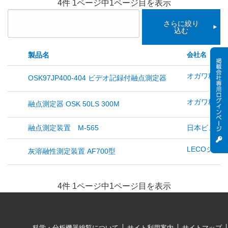
4件 1ページ中1ページ目を表示
さらに絞り
込む
製品名
会社名
オガワ精機(
OSK97JP400-404 ビデオ記録付融点測定器
オガワ精機(
融点測定器 OSK 50LS 300M
融点測定装置 M-565
日本ビュッヒ
LECOジャパ
灰溶融性測定装置 AF700型
4件 1ページ中1ページ目を表示
科学・分析機器総覧について
サイト利用案内
サイトマップ