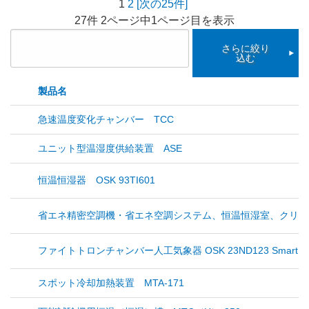
1
2
[次の25件]
27件 2ページ中1ページ目を表示
さらに絞り
込む
製品名
急速温度変化チャンバー TCC
ユニット型温湿度供給装置 ASE
恒温恒湿器 OSK 93TI601
省エネ精密空調機・省エネ空調システム、恒温恒湿室、クリー
ファイトトロンチャンバー人工気象器 OSK 23ND123 Smart P
スポット冷却加熱装置 MTA-171