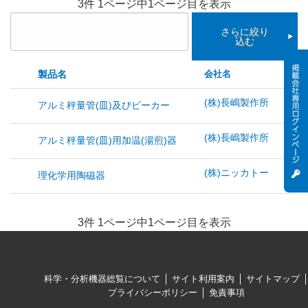
3件 1ページ中1ページ目を表示
さらに絞り
込む
製品名
会社名
価
(株)長嶋製作所
価
アルミ秤量管(皿)及びビーカー
(株)長嶋製作所
価
アルミ秤量管(皿)用加温(湯煎)器
(株)ニッカトー
￥
理化学用陶磁器
3件 1ページ中1ページ目を表示
科学・分析機器総覧について
サイト利用案内
サイトマップ
プライバシーポリシー
免責事項