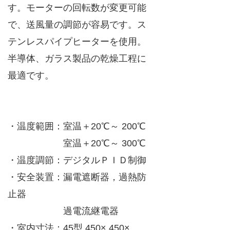
す。モーターの回転数が変更可能
で、送風量の調節が容易です。ス
テンレスパイプヒーターを使用。
半導体、ガラス製品の乾燥工程に
最適です。
・温度範囲：室温＋20℃～ 200℃
室温＋20℃～ 300℃
・温度調節：デジタルＰＩＤ制御
・安全装置：漏電遮断器，過熱防
止器
過電流継電器
・室内寸法：45型 450× 450×