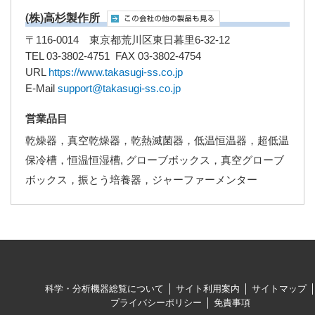
(株)高杉製作所
〒116-0014 東京都荒川区東日暮里6-32-12
TEL 03-3802-4751 FAX 03-3802-4754
URL
https://www.takasugi-ss.co.jp
E-Mail
support@takasugi-ss.co.jp
営業品目
乾燥器，真空乾燥器，乾熱滅菌器，低温恒温器，超低温
保冷槽，恒温恒湿槽, グローブボックス，真空グローブ
ボックス，振とう培養器，ジャーファーメンター
科学・分析機器総覧について
サイト利用案内
サイトマップ
プライバシーポリシー
免責事項