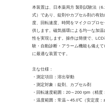
本装置は、日本薬局方 製剤試験法（6.
式）であり、錠剤やカプセル剤の有効
度、回転速度、時間をマイクロプロセ
供します。磁気循環による均一な加温
性を実現します。操作は簡便で、LC
験・自動診断・アラーム機能も備えて
に最適な装置です。
主な仕様：
・測定項目：溶出挙動
・測定対象：錠剤、カプセル剤
・回転速度範囲：20～200 rpm（精度：
・温度範囲：常温～45.0℃（安定度：±