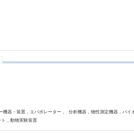
ー機器・装置，エバポレーター， 分析機器，物性測定機器，バイ
ント，動物実験装置