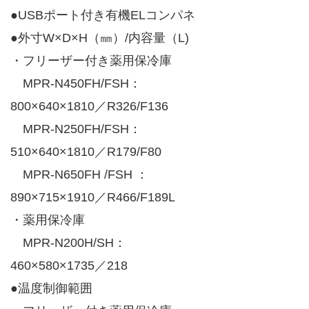
●USBポート付き有機ELコンパネ
●外寸W×D×H（㎜）/内容量（L)
・フリーザー付き薬用保冷庫
MPR-N450FH/FSH：
800×640×1810／R326/F136
MPR-N250FH/FSH：
510×640×1810／R179/F80
MPR-N650FH /FSH ：
890×715×1910／R466/F189L
・薬用保冷庫
MPR-N200H/SH：
460×580×1735／218
●温度制御範囲